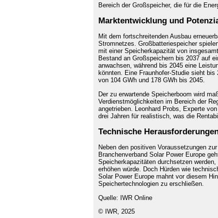
Bereich der Großspeicher, die für die Ene
Marktentwicklung und Potenzia
Mit dem fortschreitenden Ausbau erneuerb
Stromnetzes. Großbatteriespeicher spielen
mit einer Speicherkapazität von insgesamt
Bestand an Großspeichern bis 2037 auf e
anwachsen, während bis 2045 eine Leistu
könnten. Eine Fraunhofer-Studie sieht bis
von 104 GWh und 178 GWh bis 2045.
Der zu erwartende Speicherboom wird maßg
Verdienstmöglichkeiten im Bereich der Re
angetrieben. Leonhard Probs, Experte von F
drei Jahren für realistisch, was die Rentab
Technische Herausforderunge
Neben den positiven Voraussetzungen zur 
Branchenverband Solar Power Europe geht 
Speicherkapazitäten durchsetzen werden, w
erhöhen würde. Doch Hürden wie technis
Solar Power Europe mahnt vor diesem Hin
Speichertechnologien zu erschließen.
Quelle: IWR Online
© IWR, 2025