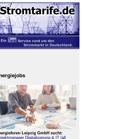
nergiejobs
ergieforen Leipzig GmbH sucht:
ojektmanager Digitalisierung & IT (all