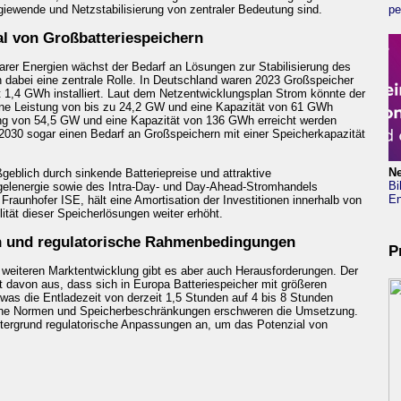
rgiewende und Netzstabilisierung von zentraler Bedeutung sind.
pe
l von Großbatteriespeichern
arer Energien wächst der Bedarf an Lösungen zur Stabilisierung des
 dabei eine zentrale Rolle. In Deutschland waren 2023 Großspeicher
 1,4 GWh installiert. Laut dem Netzentwicklungsplan Strom könnte der
ine Leistung von bis zu 24,2 GW und eine Kapazität von 61 GWh
ng von 54,5 GW und eine Kapazität von 136 GWh erreicht werden
 2030 sogar einen Bedarf an Großspeichern mit einer Speicherkapazität
N
eblich durch sinkende Batteriepreise und attraktive
Bi
gelenergie sowie des Intra-Day- und Day-Ahead-Stromhandels
En
raunhofer ISE, hält eine Amortisation der Investitionen innerhalb von
ilität dieser Speicherlösungen weiter erhöht.
n und regulatorische Rahmenbedingungen
P
weiteren Marktentwicklung gibt es aber auch Herausforderungen. Der
davon aus, dass sich in Europa Batteriespeicher mit größeren
as die Entladezeit von derzeit 1,5 Stunden auf 4 bis 8 Stunden
che Normen und Speicherbeschränkungen erschweren die Umsetzung.
tergrund regulatorische Anpassungen an, um das Potenzial von