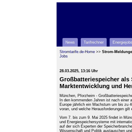
News
Tarifrechner
Energiejob
Stromtarife.de-Home
>>
Strom-Meldung
Jobs
28.03.2025, 13:16 Uhr
Großbatteriespeicher als
Marktentwicklung und He
München, Pforzheim - Großbatteriespeic
In den kommenden Jahren ist nach einer 
Europe jährlich ein Wachstum um bis zu 4
voran, und welche Herausforderungen gilt 
Vom 7. bis zum 9. Mai 2025 findet in Mün
und Energiespeichersysteme mit internatio
auf der sich Experten der Speicherbranch
Wissenschaft und Politik austauschen un