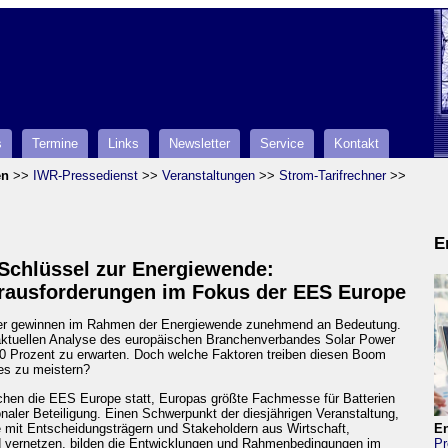
s
Termine
Links
Newsletter
Service
Kontakt
en
>>
IWR-Pressedienst
>>
Veranstaltungen
>>
Strom-Tarifrechner
>>
E
 Schlüssel zur Energiewende:
rausforderungen im Fokus der EES Europe
her gewinnen im Rahmen der Energiewende zunehmend an Bedeutung.
aktuellen Analyse des europäischen Branchenverbandes Solar Power
0 Prozent zu erwarten. Doch welche Faktoren treiben diesen Boom
es zu meistern?
chen die EES Europe statt, Europas größte Fachmesse für Batterien
naler Beteiligung. Einen Schwerpunkt der diesjährigen Veranstaltung,
e mit Entscheidungsträgern und Stakeholdern aus Wirtschaft,
En
d vernetzen, bilden die Entwicklungen und Rahmenbedingungen im
Pr