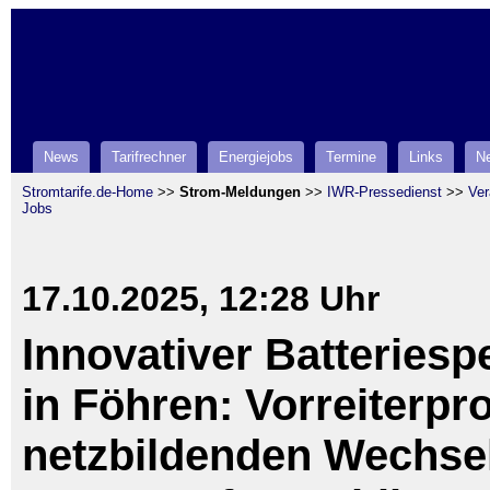
News
Tarifrechner
Energiejobs
Termine
Links
Ne
Stromtarife.de-Home
>>
Strom-Meldungen
>>
IWR-Pressedienst
>>
Ver
Jobs
17.10.2025, 12:28 Uhr
Innovativer Batteriesp
in Föhren: Vorreiterpro
netzbildenden Wechsel