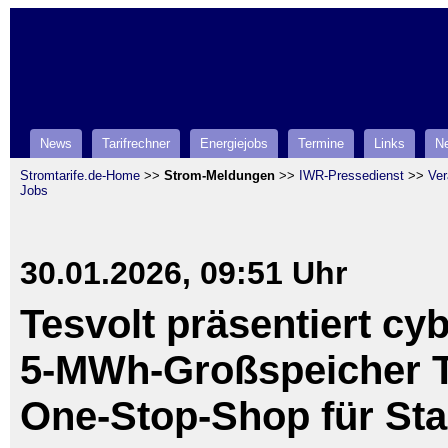
News
Tarifrechner
Energiejobs
Termine
Links
Ne
Stromtarife.de-Home
>>
Strom-Meldungen
>>
IWR-Pressedienst
>>
Ver
Jobs
30.01.2026, 09:51 Uhr
Tesvolt präsentiert cy
5-MWh-Großspeicher T
One-Stop-Shop für St