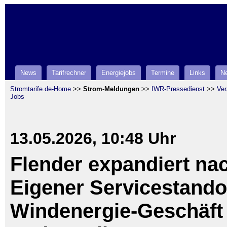
News
Tarifrechner
Energiejobs
Termine
Links
Ne
Stromtarife.de-Home
>>
Strom-Meldungen
>>
IWR-Pressedienst
>>
Ver
Jobs
13.05.2026, 10:48 Uhr
Flender expandiert nac
Eigener Servicestandor
Windenergie-Geschäft 