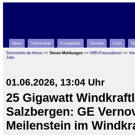
News
Tarifrechner
Energiejobs
Termine
Links
Ne
Stromtarife.de-Home
>>
Strom-Meldungen
>>
IWR-Pressedienst
>>
Ver
Jobs
01.06.2026, 13:04 Uhr
25 Gigawatt Windkraft
Salzbergen: GE Vernov
Meilenstein im Windkr