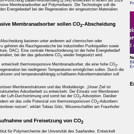
off-Forschung Baden-Württemberg (ZSW) entwickeln in einem bis 2029
Pr
sive Membranadsorber auf Polymerbasis. Die Technologie soll die
en Energiebedarf bei der Regeneration der eingesetzten Materialien
nsive Membranadsorber sollen CO
-Abscheidung
2
-Abscheidung basieren unter anderem auf chemischen oder
u gehören die Rauchgaswäsche bei industriellen Punktquellen sowie
pture, DAC). Eine zentrale Herausforderung ist der hohe Energiebedarf
erialien, bei der das gebundene CO
wieder freigesetzt wird.
2
N
Bi
 entwickelt thermoresponsive Membranadsorber, die eine hohe CO
-
2
En
e Regeneration bei niedrigeren Temperaturen ermöglichen sollen. Durch die
kturen und temperaturabhängig schaltbaren Adsorbermaterialien soll
E
porösen Membranstrukturen und das Moduldesign. „Unser Ziel ist
ukturiertes Adsorberbett zu entwickeln. Der Einsatz von Membranen
ei der Luft-Durchströmung und somit bei der CO
-Adsorption. Darüber
2
indem wir das volle Potenzial von thermoresponsiven CO
-Adsorbern
2
Membran nutzen“, erklärt Tobias Götz, Wissenschaftler am Fraunhofer
 Aufnahme und Freisetzung von CO
2
itut für Polymerchemie der Universität des Saarlandes. Entwickelt