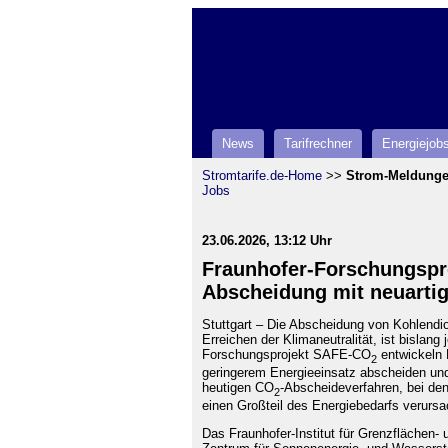
News
Tarifrechner
Energiejob
Stromtarife.de-Home
>>
Strom-Meldung
Jobs
23.06.2026, 13:12 Uhr
Fraunhofer-Forschungspro
Abscheidung mit neuart
Stuttgart – Die Abscheidung von Kohlendiox
Erreichen der Klimaneutralität, ist bisla
Forschungsprojekt SAFE-CO
entwickeln 
2
geringerem Energieeinsatz abscheiden und z
heutigen CO
-Abscheideverfahren, bei de
2
einen Großteil des Energiebedarfs verursa
Das Fraunhofer-Institut für Grenzflächen-