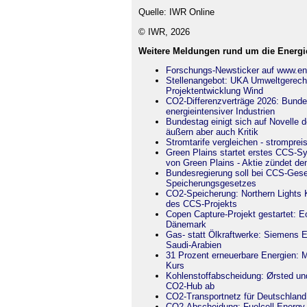
Quelle: IWR Online
© IWR, 2026
Weitere Meldungen rund um die Energi
Forschungs-Newsticker auf www.en
Stellenangebot: UKA Umweltgerecht
Projektentwicklung Wind
CO2-Differenzverträge 2026: Bunde
energieintensiver Industrien
Bundestag einigt sich auf Novell
äußern aber auch Kritik
Stromtarife vergleichen - stromprei
Green Plains startet erstes CCS-Sy
von Green Plains - Aktie zündet de
Bundesregierung soll bei CCS-Gese
Speicherungsgesetzes
CO2-Speicherung: Northern Lights K
des CCS-Projekts
Copen Capture-Projekt gestartet: 
Dänemark
Gas- statt Ölkraftwerke: Siemens En
Saudi-Arabien
31 Prozent erneuerbare Energien: M
Kurs
Kohlenstoffabscheidung: Ørsted und
CO2-Hub ab
CO2-Transportnetz für Deutschland:
CO2-Abscheidung: Fuelcell Energy 