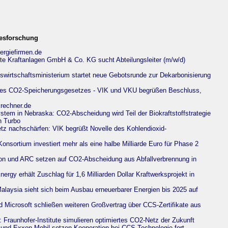
esforschung
ergiefirmen.de
e Kraftanlagen GmbH & Co. KG sucht Abteilungsleiter (m/w/d)
swirtschaftsministerium startet neue Gebotsrunde zur Dekarbonisierung
e des CO2-Speicherungsgesetzes - VIK und VKU begrüßen Beschluss,
srechner.de
stem in Nebraska: CO2-Abscheidung wird Teil der Biokraftstoffstrategie
n Turbo
tz nachschärfen: VIK begrüßt Novelle des Kohlendioxid-
onsortium investiert mehr als eine halbe Milliarde Euro für Phase 2
Eon und ARC setzen auf CO2-Abscheidung aus Abfallverbrennung in
ergy erhält Zuschlag für 1,6 Milliarden Dollar Kraftwerksprojekt in
alaysia sieht sich beim Ausbau erneuerbarer Energien bis 2025 auf
 Microsoft schließen weiteren Großvertrag über CCS-Zertifikate aus
 Fraunhofer-Institute simulieren optimiertes CO2-Netz der Zukunft
und Exxon Mobil setzen Kooperation bei CCS-Technologie fort