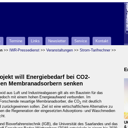
s
Termine
Links
Newsletter
Service
Kontakt
en
>>
IWR-Pressedienst
>>
Veranstaltungen
>>
Strom-Tarifrechner
>>
E
jekt will Energiebedarf bei CO2-
igen Membranadsorbern senken
id aus Luft und Industrieabgasen gilt als ein Baustein für das
ng jedoch mit einem hohen Energieaufwand verbunden. Im
Forschende neuartige Membranadsorber, die CO
mit deutlich
2
urückgewinnen sollen. Ziel ist eine wirtschaftlichere Alternative zu
nen die Regeneration der eingesetzten Adsorptions- und Waschmedien
cht.
U
 und Bioverfahrenstechnik (IGB), die Universität des Saarlandes und das
& 