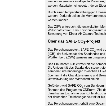
werden sogenannte intelligente Polymere,
werden Materialien eingesetzt, deren Eig
Durch einen temperaturabhängigen Phasen
werden. Dadurch sollen die Membranmod
werden können.
Das ZSW untersucht die entwickelten Memb
Wirtschaftlichkeit. Das Forschungszentrum
Bewertung von Direct-Air-Capture-Technolo
Über das SAFE-CO
-Projekt
2
Das Forschungsprojekt SAFE-CO
wird vo
2
(IGB), der Universität des Saarlandes un
Württemberg (ZSW) gemeinsam umgesetzt 
Das Fraunhofer IGB entwickelt die porös
Die Universität des Saarlandes steuert di
Temperaturveränderungen zwischen CO
-
2
übernimmt die Charakterisierung und Bewert
Umweltwirkung und Wirtschaftlichkeit.
Gefördert wird SAFE-CO
vom Bundesminis
2
Rahmen des Programms CDRterra. Ziel des
dauerhaften Entnahme von Kohlendioxid a
der deutschen Treibhausgasneutralität bis
Das Forschungsprojekt erhält eine Gesamt