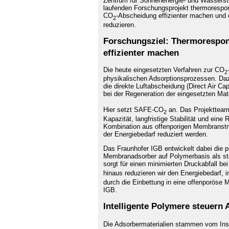
Zentrum für Sonnenenergie- und Wasserst
laufenden Forschungsprojekt thermorespon
CO
-Abscheidung effizienter machen und d
2
reduzieren.
Forschungsziel: Thermorespo
effizienter machen
Die heute eingesetzten Verfahren zur CO
2
physikalischen Adsorptionsprozessen. Daz
die direkte Luftabscheidung (Direct Air Ca
bei der Regeneration der eingesetzten Mat
Hier setzt SAFE-CO
an. Das Projektteam
2
Kapazität, langfristige Stabilität und ein
Kombination aus offenporigen Membranstru
der Energiebedarf reduziert werden.
Das Fraunhofer IGB entwickelt dabei die 
Membranadsorber auf Polymerbasis als str
sorgt für einen minimierten Druckabfall b
hinaus reduzieren wir den Energiebedarf, 
durch die Einbettung in eine offenporöse 
IGB.
Intelligente Polymere steuern
Die Adsorbermaterialien stammen vom Inst