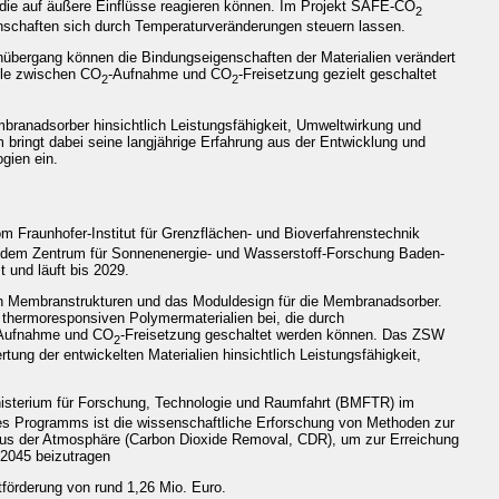
 die auf äußere Einflüsse reagieren können. Im Projekt SAFE-CO
2
enschaften sich durch Temperaturveränderungen steuern lassen.
übergang können die Bindungseigenschaften der Materialien verändert
ule zwischen CO
-Aufnahme und CO
-Freisetzung gezielt geschaltet
2
2
ranadsorber hinsichtlich Leistungsfähigkeit, Umweltwirkung und
 bringt dabei seine langjährige Erfahrung aus der Entwicklung und
gien ein.
m Fraunhofer-Institut für Grenzflächen- und Bioverfahrenstechnik
d dem Zentrum für Sonnenenergie- und Wasserstoff-Forschung Baden-
und läuft bis 2029.
en Membranstrukturen und das Moduldesign für die Membranadsorber.
e thermoresponsiven Polymermaterialien bei, die durch
Aufnahme und CO
-Freisetzung geschaltet werden können. Das ZSW
2
ung der entwickelten Materialien hinsichtlich Leistungsfähigkeit,
terium für Forschung, Technologie und Raumfahrt (BMFTR) im
 Programms ist die wissenschaftliche Erforschung von Methoden zur
us der Atmosphäre (Carbon Dioxide Removal, CDR), um zur Erreichung
 2045 beizutragen
förderung von rund 1,26 Mio. Euro.