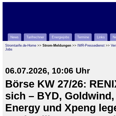
News
Tarifrechner
Energiejobs
Termine
Links
Ne
Stromtarife.de-Home
>>
Strom-Meldungen
>>
IWR-Pressedienst
>>
Ver
Jobs
06.07.2026, 10:06 Uhr
Börse KW 27/26: RENI
sich – BYD, Goldwind
Energy und Xpeng leg