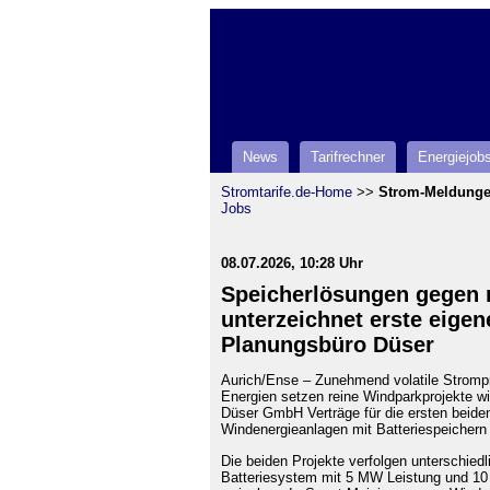
News
Tarifrechner
Energiejob
Stromtarife.de-Home
>>
Strom-Meldung
Jobs
08.07.2026, 10:28 Uhr
Speicherlösungen gegen 
unterzeichnet erste eige
Planungsbüro Düser
Aurich/Ense – Zunehmend volatile Strompr
Energien setzen reine Windparkprojekte wi
Düser GmbH Verträge für die ersten beiden
Windenergieanlagen mit Batteriespeichern 
Die beiden Projekte verfolgen unterschie
Batteriesystem mit 5 MW Leistung und 10