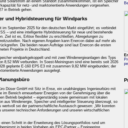
 und Solarstrom an einem Standort zusammenkommen, ist ein Speicher
Be
apazität für netz- und marktorientierte Anwendungen vorgesehen.
27 in Betrieb gehen.
er und Hybridsteuerung für Windparks
 im September 2025 für den deutschen Markt eingeführt; es verbindet
S – und eine intelligente Hybridsteuerung für neue und bestehende
 Ziel ist es, Erlöse flexibler zu erschließen, Abregelungen zu
reitzustellen. Nach eigenen Angaben kann Enercon dabei auf mehr als
rückgreifen. Die beiden neuen Aufträge sind laut Enercon die ersten
neten Projekte in Deutschland.
En
peicher windparkgekoppelt und mit zwei Windenergieanlagen des Typs
Pr
n 8,52 MW verbunden. In Soest-Meiningsen sind eine bereits seit 2026
pe
 2028 geplante E-160 EP5 E3 mit zusammen 9,82 MW eingebunden; der
rktorientierte Anwendungen ausgelegt.
 Planungsbüro
P
büro Düser GmbH mit Sitz in Ense, ein unabhängiges Ingenieurbüro mit
e im Bereich erneuerbarer Energien von der Genehmigung über die
igen Betrieb begleitet – eigenständig sowie gemeinsam mit lokalen
n aus Windenergie, Speicher und intelligenter Steuerung überzeugt, so
 wertvoll sei der partnerschaftliche Austausch gewesen: „Wir konnten
 unseren technischen Anforderungen und unseren wirtschaftlichen
 einen Schritt in der Erweiterung des Lösungsportfolios rund um
ernimmt in beiden Vorhaben als EPC-Partner – Engineering,