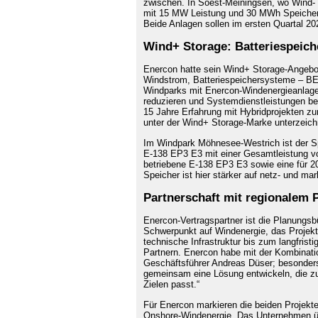
zwischen. In Soest-Meiningsen, wo Wind-
mit 15 MW Leistung und 30 MWh Speicherk
Beide Anlagen sollen im ersten Quartal 20
Wind+ Storage: Batteriespeich
Enercon hatte sein Wind+ Storage-Angebot
Windstrom, Batteriespeichersysteme – BES
Windparks mit Enercon-Windenergieanlagen.
reduzieren und Systemdienstleistungen be
15 Jahre Erfahrung mit Hybridprojekten zu
unter der Wind+ Storage-Marke unterzeich
Im Windpark Möhnesee-Westrich ist der S
E-138 EP3 E3 mit einer Gesamtleistung vo
betriebene E-138 EP3 E3 sowie eine für
Speicher ist hier stärker auf netz- und ma
Partnerschaft mit regionalem
Enercon-Vertragspartner ist die Planungs
Schwerpunkt auf Windenergie, das Projekt
technische Infrastruktur bis zum langfrist
Partnern. Enercon habe mit der Kombinatio
Geschäftsführer Andreas Düser; besonders
gemeinsam eine Lösung entwickeln, die zu
Zielen passt.“
Für Enercon markieren die beiden Projekte
Onshore-Windenergie. Das Unternehmen üb