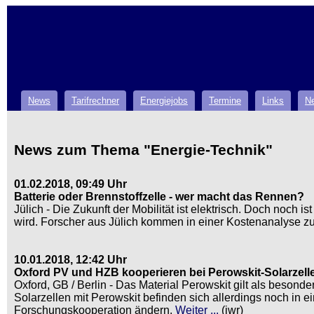
News
Tarifrechner
Energiejobs
Termine
Links
Ne
News zum Thema "Energie-Technik"
01.02.2018, 09:49 Uhr
Batterie oder Brennstoffzelle - wer macht das Rennen?
Jülich - Die Zukunft der Mobilität ist elektrisch. Doch noc
wird. Forscher aus Jülich kommen in einer Kostenanalyse z
10.01.2018, 12:42 Uhr
Oxford PV und HZB kooperieren bei Perowskit-Solarzell
Oxford, GB / Berlin - Das Material Perowskit gilt als beson
Solarzellen mit Perowskit befinden sich allerdings noch in 
Forschungskooperation ändern.
Weiter ...
(iwr)