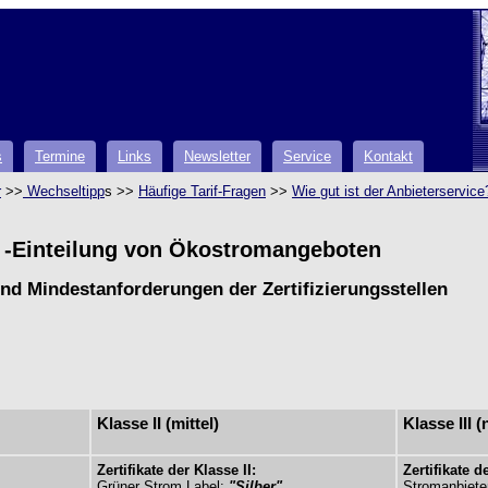
s
Termine
Links
Newsletter
Service
Kontakt
r
>>
Wechseltipp
s >>
Häufige Tarif-Fragen
>>
Wie gut ist der Anbieterservice
-Einteilung von Ökostromangeboten
und Mindestanforderungen der Zertifizierungsstellen
Klasse II (mittel)
Klasse III (
Zertifikate der Klasse II:
Zertifikate de
Grüner Strom Label:
"Silber"
Stromanbieter