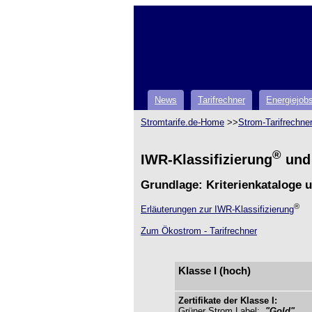
News
Tarifrechner
Energiejob
Stromtarife.de-Home
>>
Strom-Tarifrechne
®
IWR-Klassifizierung
und 
Grundlage: Kriterienkataloge 
®
Erläuterungen zur IWR-Klassifizierung
Zum Ökostrom - Tarifrechner
Klasse I (hoch)
Zertifikate der Klasse I:
Grüner Strom Label:
"Gold"