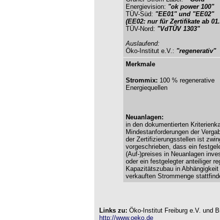
Energievision:
"ok power 100"
TÜV-Süd:
"EE01"
und "EE02"
(EE02: nur für Zertifikate ab 01
TÜV-Nord:
"VdTÜV 1303"
Auslaufend:
Öko-Institut e.V.:
"regenerativ
"
Merkmale
Strommix:
100 % regenerative
Energiequellen
Neuanlagen:
in den dokumentierten Kriterienk
Mindestanforderungen der Vergabe
der Zertifizierungsstellen ist zwi
vorgeschrieben, dass ein festgele
(Auf-)preises in Neuanlagen inves
oder ein festgelegter anteiliger r
Kapazitätszubau in Abhängigkeit
verkauften Strommenge stattfind
Links zu:
Öko-Institut Freiburg e.V. und
http://www.oeko.de