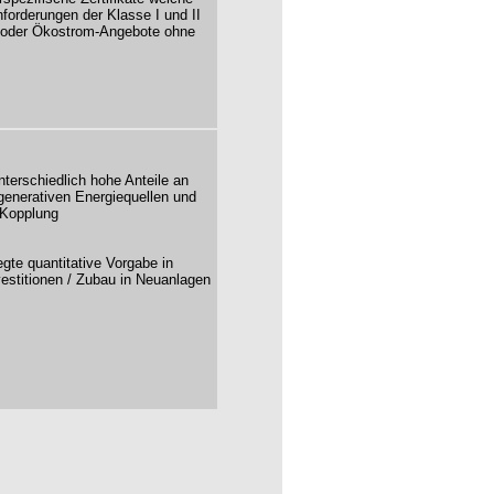
forderungen der Klasse I und II
en oder Ökostrom-Angebote ohne
nterschiedlich hohe Anteile an
generativen Energiequellen und
-Kopplung
:
egte quantitative Vorgabe in
estitionen / Zubau in Neuanlagen