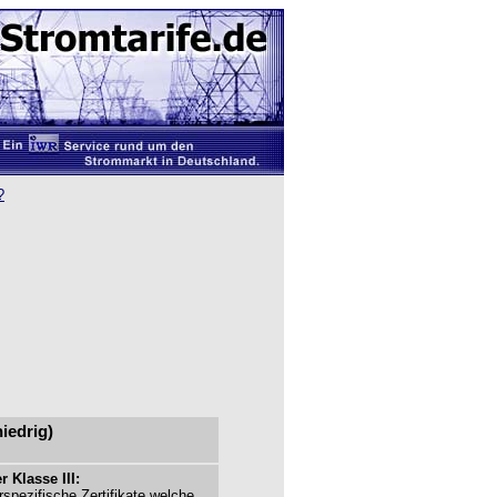
?
niedrig)
r Klasse III:
spezifische Zertifikate welche